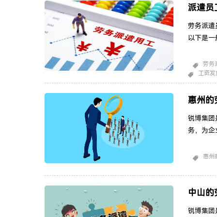
持
派遣员
劳务派遣
以下是一
派遣公司
付周期和
劳务
工资发
期发放，
小时、工
质和
惠州的
锐博集团
务，为企
候，根据
些常见特
惠州
时工人，
客户可以
助客户应
中山的
锐博集团