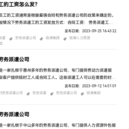
工的工资怎么发？
员工的工资通常是根据雇佣合同和劳务派遣公司的政策来确定的。
般情况下劳务派遣工的工资发放方式：合同工资： 劳务派遣工和
通常会在雇佣合同中约定工资水平。这个合同会明确工资数额、支
发布日期：2023-09-25 16:43:22
其他相关的待遇信息。支付周期： 工资通常会按照约定的支付周
派遣
劳务派遣公司
锐博集团
锐博人力资源
放
比如每周、每两周或每月一次。工资计算： 工资通常是根据工作
作天数或月工作时长来计算的。工资计算的具体方式会根据工作性
劳务派遣公司
是一家扎根于惠州多年的劳务派遣公司，专门提供劳动力派遣服
业客户提供临时工人或合同工人。这些派遣工人可以在需要的时
客户公司的需求，提供劳动力支持。以下是锐博劳务派遣公司的一
发布日期：2023-09-12 14:51:01
点和服务：临时工人提供： 劳务派遣公司可以为客户提供各种临
的劳务派遣公司
劳务派遣
劳务派遣公司
锐博集团
包括办公室职员、工厂工人、仓库员工、销售人员等。灵活性：
根据需求雇佣派遣工人，从而在业务波动时维持灵活性。这可以帮
劳务派遣公司
是一家扎根于中山多年的劳务派遣公司，专门提供人力资源外包服