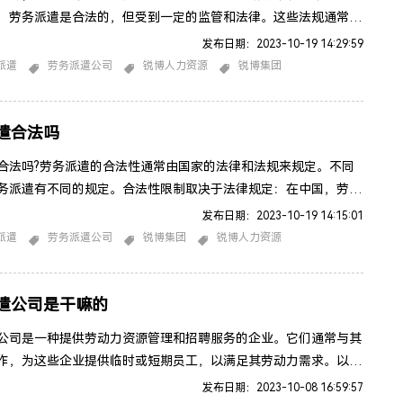
，劳务派遣是合法的，但受到一定的监管和法律。这些法规通常着
劳务派遣工人的权益，确保他们获得公平的待遇和工作条件。以下
发布日期：2023-10-19 14:29:59
于劳务派遣合法性的一般原则：法律法规：不同国家和地区有不同
派遣
劳务派遣公司
锐博人力资源
锐博集团
规来约束劳务派遣。许可和注册：要求强制劳务派遣公司进行注册
定的许可证——劳务派遣许可证，以确保它们遵守法律法规。工资
遣合法吗
合法吗?劳务派遣的合法性通常由国家的法律和法规来规定。不同
务派遣有不同的规定。合法性限制取决于法律规定：在中国，劳务
法的，并受到明确规定和规范的法律框架的监管。保护工人权益：
发布日期：2023-10-19 14:15:01
务调度往往受到法律的监管，以确保及时保护工人的权益。包括支
派遣
劳务派遣公司
锐博集团
锐博人力资源
提供健康和安全保护、提供适当的劳动时间和休息时间等。合同与
：在一些国家，劳务派遣通常涉及三方合同，即派遣公司、客户公
遣公司是干嘛的
公司是一种提供劳动力资源管理和招聘服务的企业。它们通常与其
作，为这些企业提供临时或短期员工，以满足其劳动力需求。以下
遣公司的主要职责和功能：招聘与筛选：劳务派遣公司会招聘、筛
发布日期：2023-10-08 16:59:57