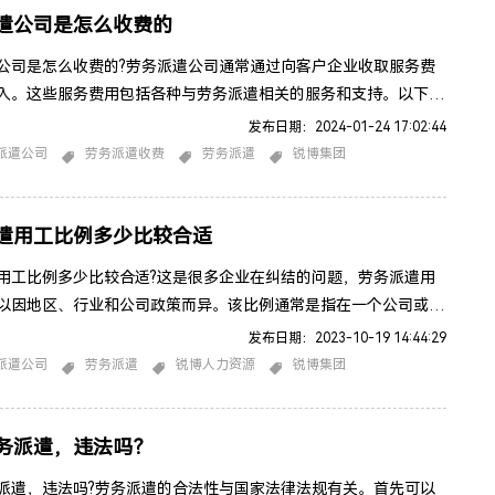
遣公司是怎么收费的
公司是怎么收费的?劳务派遣公司通常通过向客户企业收取服务费
入。这些服务费用包括各种与劳务派遣相关的服务和支持。以下是
影响劳务派遣公司收费方式的因素：人力成本： 服务费的一部分
发布日期：2024-01-24 17:02:44
了雇员的工资和福利，以及劳务派遣公司为招募、培训和管理这些
派遣公司
劳务派遣收费
劳务派遣
锐博集团
的投入。管理和行政费用： 劳务派遣公司负责处理雇佣和管理流
薪资发放、员工记录、税务申报等。这些管理和行政费用可能包含
遣用工比例多少比较合适
用工比例多少比较合适?这是很多企业在纠结的问题，劳务派遣用
以因地区、行业和公司政策而异。该比例通常是指在一个公司或行
劳务派遣工人的数量与直接雇佣工人的数量之间的比例。以下是一
发布日期：2023-10-19 14:44:29
响的情况劳务派遣用工比例的比例：法律法规：各个地区的法律法
派遣公司
劳务派遣
锐博人力资源
锐博集团
定了劳务派遣工的比例上限，以确保工人的权益和福利。在某些地
有严格的法规来规定劳务派遣工的比例。行业：不同行业对劳务派
务派遣，违法吗？
派遣，违法吗?劳务派遣的合法性与国家法律法规有关。首先可以