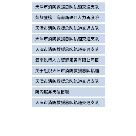
天津市消防救援总队轨道交通支队
2026年度面向社会公开招录政府专
荣耀登榜！海南新珠江人力再度跻
职消防员拟录用和待补录人员名单
身海南省企业100强
天津市消防救援总队轨道交通支队
公示
招录政府专职消防员拟进入体检及
天津市消防救援总队轨道交通支队
政治考核递补人员名单公告
2026年度招录政府专职消防员体检
天津市消防救援总队轨道交通支队
和政治考核的公告
2026年度招录政府专职消防员总成
云南锐博人力资源服务有限公司招
绩公告
聘简章
关于组织天津市消防救援总队轨道
交通支队政府专职消防员招录面试
天津市消防救援总队轨道交通支队
和心理测试的通知
2026年度招录政府专职消防员体能
院内服务岗位招聘
测试和岗位适应性测试成绩公告
天津市消防救援总队轨道交通支队
2026年度面向社会公开招录政府专
职消防员公告