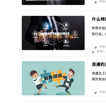
选和培训
劳务
客户企业
供临时员
以帮
什么样
劳务外包
和行业。
持： 许
电话接听
劳务
锐博人
中心工作
处理和市
派遣的
派遣员工
常负有法
权益。这
供工伤保
劳务
的具体政
购买工伤