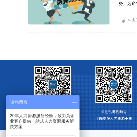
务，为企
或长期的
酬管理、
中山
些服务和
以满足短
主招
请您留言
关注博锐HR资讯
关注锐博视频号
20年人力资源服务经验，致力为企
获取更多人力资源信息
​了解更多人力资源干货
业客户提供一站式人力资源服务解
决方案