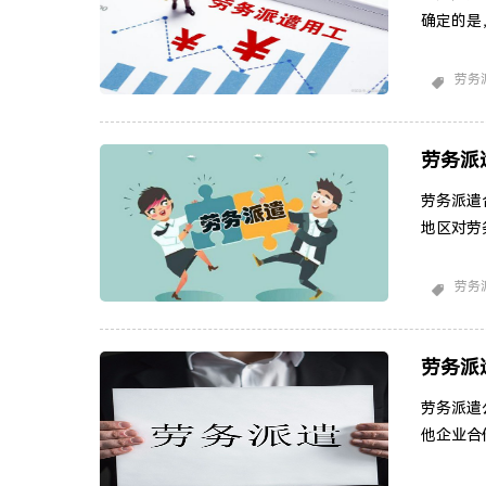
确定的是
眼于保护
是一些关
劳务
的法律法
并获得特
和福
劳务派
劳务派遣
地区对劳
派遣是合
合法的劳
劳务
付工资、
雇佣关系
司和
劳务派
劳务派遣
他企业合
是劳务派