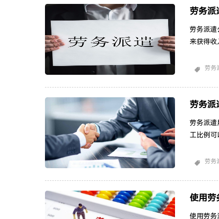
劳务派
劳务派遣
来获得收
一些可能
通常涵盖
劳务
员工所做
程，包括
在服
劳务派
劳务派遣
工比例可
业中使用
些可能影
劳务
规可能规
方，可能
遣工
使用劳
使用劳务