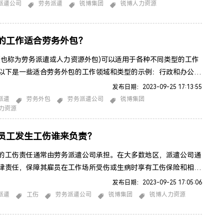
合适的员工，以满足客户企业的特定需求。这些员工通常被派遣到
派遣公司
劳务派遣
锐博集团
锐博人力资源
的工作场所，执行各种任务。临时员工提供：劳务派遣公司通常提
工，这些员工可能在特定项目期间或季节性高峰期间被雇佣。这可
的工作适合劳务外包？
(也称为劳务派遣或人力资源外包)可以适用于各种不同类型的工作
以下是一些适合劳务外包的工作领域和类型的示例：行政和办公支
多公司选择将一些日常的行政任务外包，如数据输入、文件管理、
发布日期：2023-09-25 17:13:55
、行程安排和邮件处理。客户服务和呼叫中心： 客户服务和呼叫
派遣
劳务外包
劳务派遣公司
锐博集团
力资源
通常需要大量人员，这些工作很容易被外包，包括客户支持、投诉
场调查。IT支持和开发： IT领域的工作，包括技术支持、软件
员工发生工伤谁来负责？
的工伤责任通常由劳务派遣公司承担。在大多数地区，派遣公司通
律责任，保障其雇员在工作场所受伤或生病时享有工伤保险和相关
意味着如果一名派遣员工在工作期间发生工伤，派遣公司将负责提
发布日期：2023-09-25 17:05:06
险和支付与工伤有关的医疗费用、康复费用和失业补偿。工伤保险
派遣
工伤
劳务派遣公司
锐博集团
锐博人力资源
策和要求可能因国家和地区而异，但通常要求雇主(包括派遣公司)
保险，以确保员工在工作场所发生意外伤害时得到适当的赔偿和支