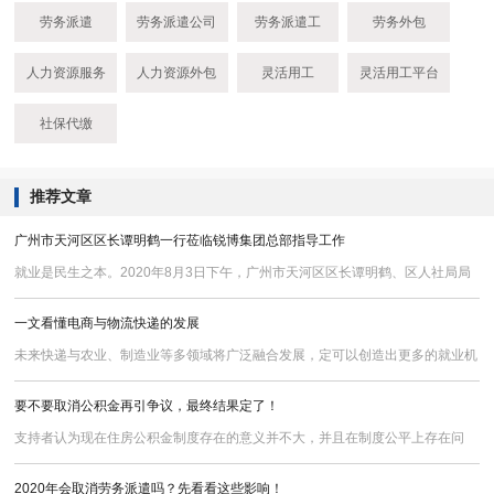
劳务派遣
劳务派遣公司
劳务派遣工
劳务外包
人力资源服务
人力资源外包
灵活用工
灵活用工平台
社保代缴
推荐文章
广州市天河区区长谭明鹤一行莅临锐博集团总部指导工作
就业是民生之本。2020年8月3日下午，广州市天河区区长谭明鹤、区人社局局
长石泽润一行莅临锐博集团总部进行就业调研、指导工作，集团董事长姚远、副
一文看懂电商与物流快递的发展
总裁叶志亮、副总经理冯元曦等接待了调研小组，并举行了座谈会。
未来快递与农业、制造业等多领域将广泛融合发展，定可以创造出更多的就业机
会，为大众提供更多的自主就业、创业的机会和空间。
要不要取消公积金再引争议，最终结果定了！
支持者认为现在住房公积金制度存在的意义并不大，并且在制度公平上存在问
题，取消则可为企业减负。
2020年会取消劳务派遣吗？先看看这些影响！