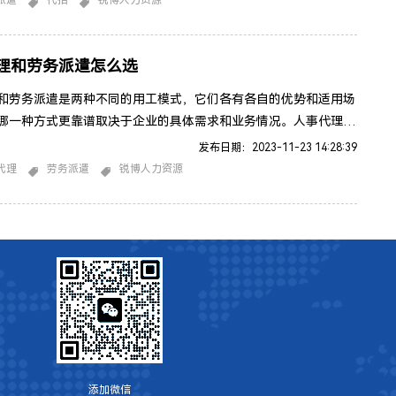
派遣
代招
锐博人力资源
派遣模式中，雇主与派遣公司(或劳务派遣机构)签订合同。雇员与派
立雇佣关系，而不是直接与最终雇主。组织结构：代招： 雇主与
理和劳务派遣怎么选
和劳务派遣是两种不同的用工模式，它们各有各自的优势和适用场
哪一种方式更靠谱取决于企业的具体需求和业务情况。人事代理：
通常是指将部分或全部人力资源管理任务委托给外部机构。人事代
发布日期：2023-11-23 14:28:39
以负责招聘、培训、员工薪酬管理、关系管理等一系列人力资源管
代理
劳务派遣
锐博人力资源
这种方式的优势包括：提供专业的人力资源管理服务，包括招聘、
效管理等。降低企业的人力资源管理负担，使企业能够更加专注于
添加微信