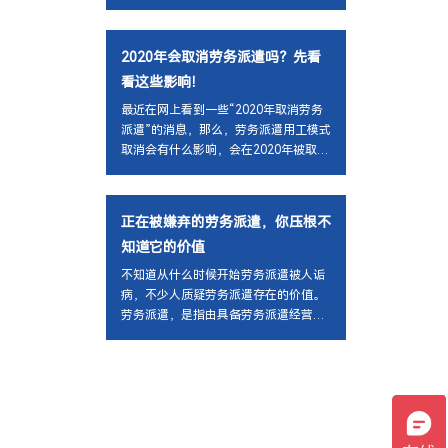
2020年会取消劳务派遣吗？先看
看这些影响！
最近在网上看到一些“2020年取消劳务
派遣”的消息，那么，劳务派遣用工模式
取消会有什么影响，会在2020年被取消
吗？劳务派遣主要涉及到三方的关系，
分别是劳务派遣公司、用工单位以及劳
动者，如果劳务派遣被取消，影响最大
正在被嫌弃的劳务派遣，你压根不
的无疑是这三者。
知道它的价值
不知道从什么时候开始劳务派遣被人诟
病，不少人质疑劳务派遣存在的价值。
劳务派遣，是指由具备劳务派遣经营资
质的机构（如锐博）与劳动者订立劳动
合同，把劳动者派往用工企业，再由用
工企业向劳务派遣机构支付服务费用的
用工形式。劳动合同存在于劳务派遣机
构与劳动者之间，劳动力的给付则发生
于劳动者与用工企业之间。