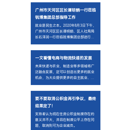
广州市天河区区长谭明鹤一行莅临
锐博集团总部指导工作
就业是民生之本。2020年8月3日下午，
广州市天河区区长谭明鹤、区人社局局
长石泽润一行莅临锐博集团总部进行就
业调研、指导工作，集团董事长姚远、
副总裁叶志亮、副总经理冯元曦等接待
了调研小组，并举行了座谈会。
一文看懂电商与物流快递的发展
未来快递与农业、制造业等多领域将广
泛融合发展，定可以创造出更多的就业
机会，为大众提供更多的自主就业、创
业的机会和空间。
要不要取消公积金再引争议，最终
结果定了！
支持者认为现在住房公积金制度存在的
意义并不大，并且在制度公平上存在问
题，取消则可为企业减负。