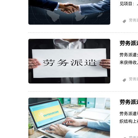
见项目：
险、医疗
取一定比
劳务
费： 按
税等。人
费用可
劳务派
劳务派遣
来获得收
一些可能
通常涵盖
劳务
员工所做
程，包括
在服
劳务派
劳务派遣
织结构上
(猎头服
务是帮助