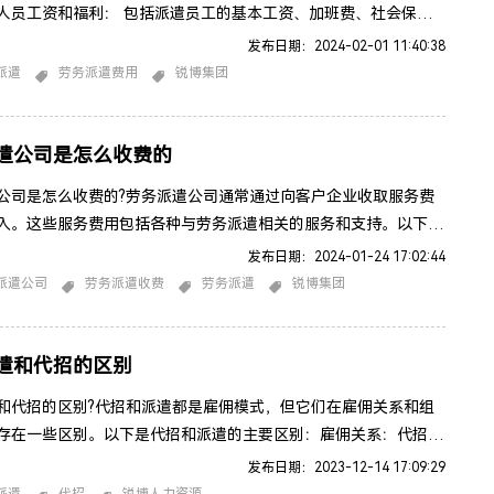
人员工资和福利： 包括派遣员工的基本工资、加班费、社会保
保险、工伤保险、失业保险等。派遣服务费： 派遣公司通常会收
发布日期：2024-02-01 11:40:38
例的服务费，用于管理、招聘、培训、绩效评估等方面的成本。税
派遣
劳务派遣费用
锐博集团
照当地法规，可能有一些税费需要支付，如个人所得税、企业所得
员培训费用： 派遣公司可能会负责为员工提供必要的培训，这些
遣公司是怎么收费的
公司是怎么收费的?劳务派遣公司通常通过向客户企业收取服务费
入。这些服务费用包括各种与劳务派遣相关的服务和支持。以下是
影响劳务派遣公司收费方式的因素：人力成本： 服务费的一部分
发布日期：2024-01-24 17:02:44
了雇员的工资和福利，以及劳务派遣公司为招募、培训和管理这些
派遣公司
劳务派遣收费
劳务派遣
锐博集团
的投入。管理和行政费用： 劳务派遣公司负责处理雇佣和管理流
薪资发放、员工记录、税务申报等。这些管理和行政费用可能包含
遣和代招的区别
和代招的区别?代招和派遣都是雇佣模式，但它们在雇佣关系和组
存在一些区别。以下是代招和派遣的主要区别：雇佣关系：代招
务)： 在代招模式中，雇主直接与雇员签订雇佣合同。代招机构的任
发布日期：2023-12-14 17:09:29
雇主找到合适的候选人，但雇佣关系由雇主和雇员直接建立。派