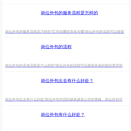
公司。因为人力资源起源于欧美，所以大部分出名的岗位外包公司都在在国
外，国内部分比较少。以下是小编罗列的部分出名的岗位外包公司锐博集团：
岗位外包的服务流程是怎样的
是国内行业领先的人力资源公司，提供岗位外包和信息技术服务。埃森哲：是
全球知名的专业服务公司，提供广泛的技术和业务外包服务。IBM全球服务：
国际商业机器公司(IBM)的专业服务部门，提供信息技术和业务
岗位外包的服务流程是怎样的?它包括哪些具体步骤?岗位外包的流程可以根据
不同的组织和外包项目的需求而有所变化，但通常包括以下基本步骤：需求分
析：确定哪些业务功能、流程或岗位职责适合外包。这可能涉及内部团队的讨
岗位外包的流程
论，哪些任务可以被外包供应商更好地执行。外包供应商筛选：选择合适的外
包供应商是关键。评估潜在供应商的专业知识、经验、信誉、稳定性等。可能
需要进行财务评估或询价过程。谈判合同与约定：与选择的外包供
岗位外包的具体流程是怎么样的?岗位外包的流程可以根据具体的组织需求和
外包项目的性质而有所不同，但通常可以包括以下一般步骤：确定外包需求：
首先，公司需要明确哪些业务功能、流程或岗位职责适合外包。这需要评估哪
岗位外包出去有什么好处？
些任务非核心、重复性或适合外部专业服务承担。制定合同的程度：在确定合
同范围后，制定合同策略。这包括确定合同的，选择合同供应商的标准，以及
确定合同的期限和条件。寻找外包供应商：开始寻找合适的外包供应
岗位外包出去有什么好处?岗位外包也得到越来越多公司的青睐。岗位外包可
以带来多种好处，这些好处通常取决于组织的需求和外包实施的方式。以下是
一些常见的岗位外包的好处：成本降低：外包通常可以降低公司的运营成本。
岗位外包有什么好处？
外包公司通常在其专业领域内拥有资源和专业知识，因此可以更有效地执行任
务，减少人力和培训成本。专业知识与技能：外包公司通常是在特定领域内专
业的服务。通过外包，你可以获得专业人士的知识和技能，进行内部