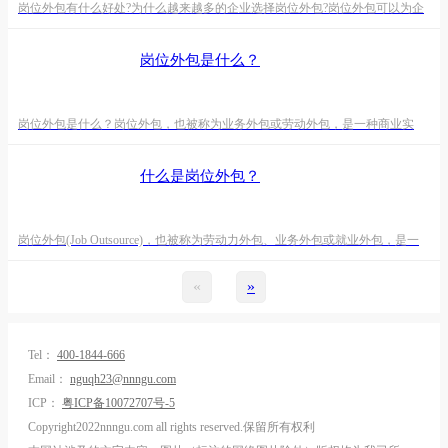
岗位外包有什么好处?为什么越来越多的企业选择岗位外包?岗位外包可以为企
业带来多方面的好处，以下是一些主要的优势：成本降低：外包可以降低企业
运营成本。外包合作伙伴通常可以以较低的成本来提供服务，因为他们可能在
岗位外包是什么？
同一领域内拥有更高的专业知识和经验，从而提高了效率。专业知识和技能：
外包公司通常是专业领域的专家，拥有丰富的经验和知识。通过与这些专业团
队合作，企业可以获得高质量、高水平的服务和解决方案。资源集
岗位外包是什么？岗位外包，也被称为业务外包或劳动外包，是一种商业实
践，其中公司将特定的业务功能、流程、项目或岗位职责委托给外部的专业服
务机构，而不是公司内部管理和执行。这种做法旨在通过专业外包公司的服务
什么是岗位外包？
来降低成本、提高效率、集中资源和重点业务。外包可以涵盖多个不同的业务
领域，包括人力资源、信息技术、会计、客户服务等。岗位外包的优势包括：
节省成本：外包可以降低雇佣、培训和管理员工所需的成本，因为外包
岗位外包(Job Outsource)，也被称为劳动力外包、业务外包或就业外包，是一
种商业模式，指的是由公司内部实践完成的特定岗位、任务或业务流程，转职
外部公司或员工的服务。简而言之，就是讲公司内部的某些岗位外包给第三方
«
»
公司。这种做法可能涉及多个领域，包括人力资源、信息技术、会计、客户服
务等。企业将非核心岗位的招聘、管理和替岗责任交给第三方公司，并按照岗
位成本支付费用，企业遇到岗位临时性增加或既
Tel：
400-1844-666
Email：
nguqh23@nnngu.com
ICP：
粤ICP备10072707号-5
Copyright2022nnngu.com all rights reserved.保留所有权利