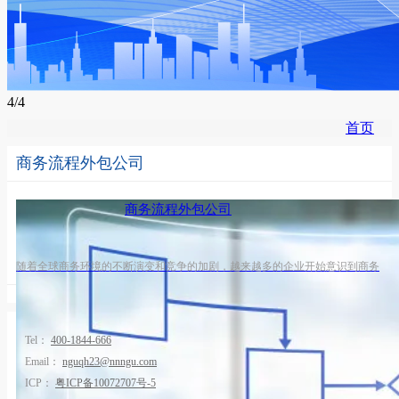
4
/4
首页
商务流程外包公司
商务流程外包公司
随着全球商务环境的不断演变和竞争的加剧，越来越多的企业开始意识到商务
流程外包的重要性。商务流程外包公司作为一种专业化服务提供者，为企业提
供了高效、灵活和成本节省的解决方案。通过将关键业务流程交给专业公司来
处理，企业可以将更多的时间和资源用于核心业务和关键战略的制定，提高效
率和竞争力。无论是小型企业还是跨国公司，商务流程外包都有助于实现更快
Tel：
400-1844-666
速、更高质量的业务流程执行，从而推动企业的发展和增长。
Email：
nguqh23@nnngu.com
ICP：
粤ICP备10072707号-5