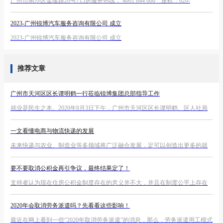
广州市南沙区金隆路26号715房服务热线： 4001 844 666 座机：020-
87588473网站：www.nnngu.com
2023-广州锐博汽车服务咨询有限公司 成立
2023-广州锐博汽车服务咨询有限公司 成立
推荐文章
广州市天河区区长谭明鹤一行莅临锐博集团总部指导工作
就业是民生之本。2020年8月3日下午，广州市天河区区长谭明鹤、区人社局
局长石泽润一行莅临锐博集团总部进行就业调研、指导工作，集团董事长姚
一文看懂电商与物流快递的发展
远、副总裁叶志亮、副总经理冯元曦等接待了调研小组，并举行了座谈会。
未来快递与农业、制造业等多领域将广泛融合发展，定可以创造出更多的就
业机会，为大众提供更多的自主就业、创业的机会和空间。
要不要取消公积金再引争议，最终结果定了！
支持者认为现在住房公积金制度存在的意义并不大，并且在制度公平上存在
问题，取消则可为企业减负。
2020年会取消劳务派遣吗？先看看这些影响！
最近在网上看到一些“2020年取消劳务派遣”的消息，那么，劳务派遣用工模式