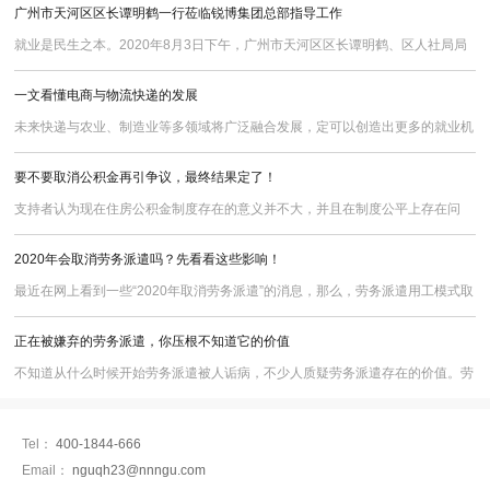
广州市天河区区长谭明鹤一行莅临锐博集团总部指导工作
董事长姚远先生亲自迎接市人社局领导一行，对他们的到来表示了最热烈的欢迎
就业是民生之本。2020年8月3日下午，广州市天河区区长谭明鹤、区人社局局
和诚挚的感谢。在随后的座谈会上，姚董事长
长石泽润一行莅临锐博集团总部进行就业调研、指导工作，集团董事长姚远、副
一文看懂电商与物流快递的发展
总裁叶志亮、副总经理冯元曦等接待了调研小组，并举行了座谈会。
未来快递与农业、制造业等多领域将广泛融合发展，定可以创造出更多的就业机
会，为大众提供更多的自主就业、创业的机会和空间。
要不要取消公积金再引争议，最终结果定了！
支持者认为现在住房公积金制度存在的意义并不大，并且在制度公平上存在问
题，取消则可为企业减负。
2020年会取消劳务派遣吗？先看看这些影响！
最近在网上看到一些“2020年取消劳务派遣”的消息，那么，劳务派遣用工模式取
消会有什么影响，会在2020年被取消吗？劳务派遣主要涉及到三方的关系，分
正在被嫌弃的劳务派遣，你压根不知道它的价值
别是劳务派遣公司、用工单位以及劳动者，如果劳务派遣被取消，影响最大的无
疑是这三者。
不知道从什么时候开始劳务派遣被人诟病，不少人质疑劳务派遣存在的价值。劳
务派遣，是指由具备劳务派遣经营资质的机构（如锐博）与劳动者订立劳动合
同，把劳动者派往用工企业，再由用工企业向劳务派遣机构支付服务费用的用工
Tel：
400-1844-666
形式。劳动合同存在于劳务派遣机构与劳动者之间，劳动力的给付则发生于劳动
Email：
nguqh23@nnngu.com
者与用工企业之间。