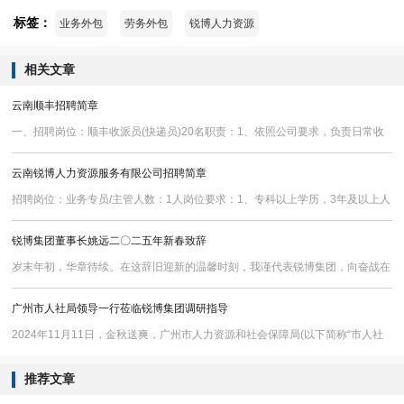
标签：
业务外包
劳务外包
锐博人力资源
相关文章
云南顺丰招聘简章
一、招聘岗位：顺丰收派员(快递员)20名职责：1、依照公司要求，负责日常收
件、送件工作;2、负责客户快件不受损失，确保公司利益不受侵害;3、及时回收
云南锐博人力资源服务有限公司招聘简章
散单和月结款项，并在规定时间内如数上缴财务入帐;4、学习、推广新业务和项
目操作流程，做好区域内的客户维护工作;岗位要求：1、高中/中专及以上学历，
招聘岗位：业务专员/主管人数：1人岗位要求：1、专科以上学历，3年及以上人
18-38周岁;2、自备电动车、摩托车、面包车等交通工具优先;3、退伍军人、有
力资源行业市场开发工作经历，了解人力资源行业;2、年龄28周岁以上，40周
锐博集团董事长姚远二〇二五年新春致辞
相关工作经验者优先;4、吃苦
岁以下，成熟稳重，有一定社会资源;3、性格开朗乐观、积极主动、责任心强、
良好的团队合作精神，客户服务意识。工作内容：1、提供人力资源服务需求的
岁末年初，华章待续。在这辞旧迎新的温馨时刻，我谨代表锐博集团，向奋战在
客户线索,搭建合作基础或促成合作;2、能独立完成人力资源派遣、外包、招聘等
全国五湖四海的锐博同仁及背后默默支持锐博员工的家人们，向始终关怀并支持
广州市人社局领导一行莅临锐博集团调研指导
项目的开发、跟进及落地;3、协助部门
锐博前行的各级领导、广大客户、合作伙伴及社会各界友人，致以最深的感激之
情，并献上新年最诚挚的祝福!时光无痕，奋斗有声。回望2024，面对复杂的国
2024年11月11日，金秋送爽，广州市人力资源和社会保障局(以下简称“市人社
内外经济环境和白热化的行业竞争，全体锐博人同舟共济，秉持初心，稳健应对
局”)领导一行在明媚的午后时光中莅临锐博集团，开展了一场别开生面的调研考
推荐文章
重重挑战，实现了逆势增长。集团业务稳健推进，年
察活动。此次调研不仅彰显了市人社局对锐博集团在人力资源服务领域卓越贡献
的高度认可，更是一次深化双方合作、共谋行业未来发展的重要契机。锐博集团